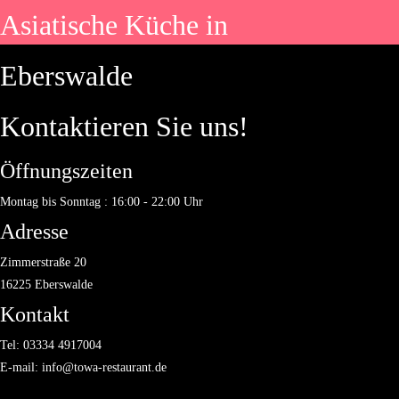
Zimmerstraße 20, 16225 Eberswalde
Asiatische Küche in
+49 (0) 3334 4917004
Facebook
Instagram
Tripadvisor
Eberswalde
Kontaktieren Sie uns!
Bestellen
Öffnungszeiten
Montag bis Sonntag : 16:00 - 22:00 Uhr
Adresse
Zimmerstraße 20
16225 Eberswalde
Kontakt
Tel: 03334 4917004
E-mail: info@towa-restaurant.de